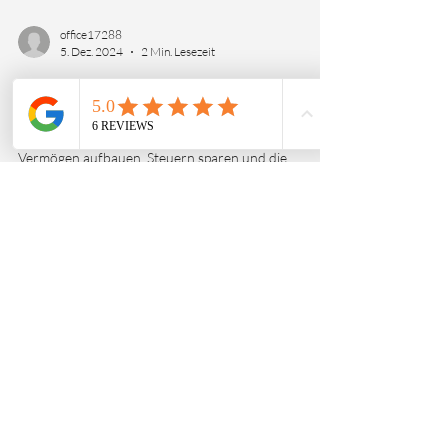
office17288
5. Dez. 2024
2 Min. Lesezeit
Jetzt auch online
Vorträge
Vermögen aufbauen, Steuern sparen und die
Zukunft sichern – Wie Sie Ihre Finanzen clever
planen Die finanzielle Zukunft ist eine der...
opus-capital.at
office@opuscapital.at
Datenschutz