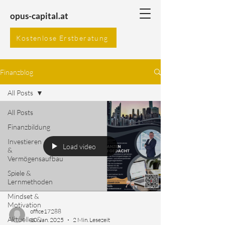
opus-capital.at
Kostenlose Erstberatung
Finanzblog
All Posts
All Posts
Finanzbildung
Investieren
Load video
&
Vermögensaufbau
Spiele &
Lernmethoden
Mindset &
Motivation
office17288
Aktuelles &
10. Jan. 2025
2 Min. Lesezeit