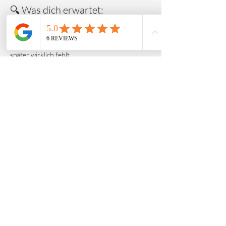
🔍 Was dich erwartet:
🧓 
Die Wahrheit über deine Pension. 
Warum 
du dich nicht (nur) auf den Staat verlassen 
solltest – und wie du berechnest, was dir 
später wirklich fehlt.
💰 
Vermögensaufbau, der funktioniert. 
Sinnvoll investieren ohne Vorkenntnisse – 
einfach, transparent und auf dich abgestimmt. 
Mehr anzeigen
Diese Veranstaltung
teilen